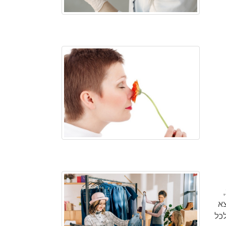
צא
לכל