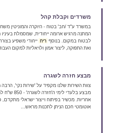
משרדים וקבלת קהל
במשרד ע"ד /חב' בטוח - היוקרה והמוניטין משח
המתנה מרגיש ארומה ייחודית, שמסמלת בעיניו 
לבטוח במקום.‏ בנוסף
ריח
ייחודי משפיע בצורה
ואת התפוקה, ליצור אמון ולויאליות למקום העבוד
מבצע חזרה לשגרה
צוות השירות שלנו מקפיד על 'שירות נקי', הרבה
מבצע בלעדי לימי ה'חזרה לשגרה' - 850 ש"ח למכשיר המתקדם 'ננו סטרימר מיני' כולל מילוי
אחריות. מכשיר בפיתוח וייצור ישראלי מתקדם, כ
אוטומטי חכם הניתן לתכנות מראש...