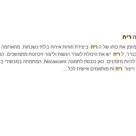
ה
ריח
מזמן את כוחו של ה
ריח
ביצירת חוויות אירוח בלתי נשכחות. מהארומה
נדר, ל
ריח
יש את היכולת לעורר רגשות וליצור זיכרונות מתמשכים. הכ
ללובי, לספא, לחדר האוכל במלון - כולם יכולים להיות מזמינים. כאן נכנסת לתמונה Notascent, המ
וייצור
ריח
ות מותאמים אישית לכל...