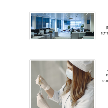
ן
יכוז
שנות
פזר