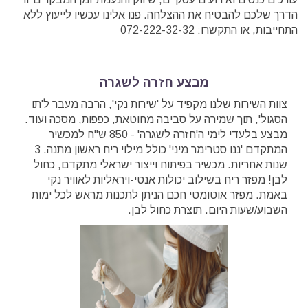
הדרך שלכם להבטיח את ההצלחה. פנו אלינו עכשיו לייעוץ ללא
התחייבות, או התקשרו: 072-222-32-32
מבצע חזרה לשגרה
צוות השירות שלנו מקפיד על 'שירות נקי', הרבה מעבר ל'תו
הסגול', תוך שמירה על סביבה מחוטאת, כפפות, מסכה ועוד.
מבצע בלעדי לימי ה'חזרה לשגרה' - 850 ש"ח למכשיר
המתקדם 'ננו סטרימר מיני' כולל מילוי ריח ראשון מתנה. 3
שנות אחריות. מכשיר בפיתוח וייצור ישראלי מתקדם, כחול
לבן! מפזר ריח בשילוב יכולות אנטי-ויראליות לאוויר נקי
באמת. מפזר אוטומטי חכם הניתן לתכנות מראש לכל ימות
השבוע/שעות היום. תוצרת כחול לבן.