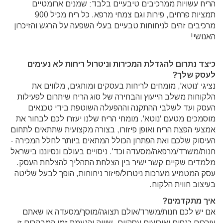
הריח עשויות ממרכיבים טיבעיים בלבד: שמנים ארומטיים
תמציות פרחים, פירות וגם צמחי מרפא. כל ריח מכיל 900
מרכיבים זהים לניחוחות טבעיים בעלי השפעה על הרגש והזיכרון
האנושי!
כיצד נתרום להגדלת המכירות וניטרול ריחות לא נעימים
לעסק שלך?
נציגי 'נוטא', מומחים לריחות בעסקים ומותגים, מלווים את
הלקוחות משלב הייעוץ והבחירה של סוג הריח שיתרום לפעילות
העסק ועד לשלבי ההתקנה וההפעלה השוטפת בידי טכנאים
מוסמכים מטעם 'נוטא'. מומחי הריח שלנו יעזרו לכם לבחור את
אמצעי הפצת הריח ואופן פיזורו, בצורה מקצועית שתתאים לתחום
העיסוק שלכם ואת הפתרון הכולל המתאים ביותר לחלל המכירה -
חנות/משרד/מרפאה/מסעדה וכד'. ניסויים בעולם ונסיוננו בישראל
מלמדים שקיים קשר ישיר בין הצלחת התהליך להצלחת העסק.
עסק המטמיע מערכות ניטרול/פיזור ניחוחות, הופך לבעל שליטה
בעיצוב חווית הלקוח.
איך מתקדמים?
אם יש לכם חנות/משרד/אולם תצוגה/מוסך/מסעדה או שאתם
עורכים כנסים ואירועים עסקיים, שיווק והנעמת זמן המבקרים זו