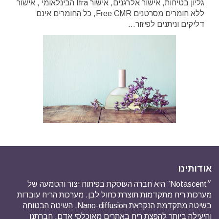
גליון בטיחות, אישור אלרגנים, אישור Ifra הבינלאומי , אישור
ללא חומרים מסרטנים Free CMR, כל החומרים אינם
דליקים וניתנים לפיזור...
אודותינו
״Notascent” היא חברה העוסקת בפיתוח יצור והטמעה של
מערכות ריח מתקדמות תוצרת כחול לבן. מערכות הריח עובדות
בשיטה מתקדמת הנקראת Nano-diffusion, השיטה הבטוחה
והיעילה ביותר להפצת ריח באתרים מאוכלסי אדם. חברתנו