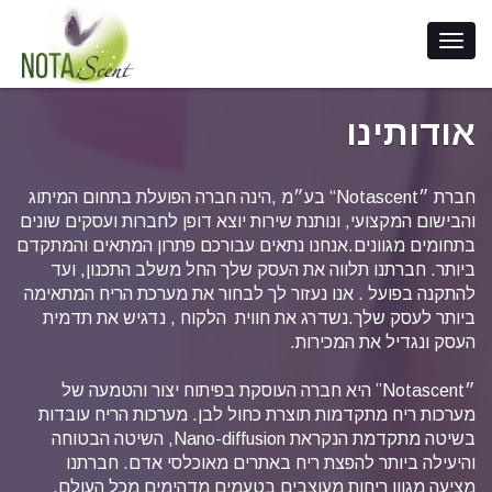
אודותינו
חברת ״Notascent“ בע״מ ,הינה חברה הפועלת בתחום המיתוג
והבישום המקצועי, ונותנת שירות יוצא דופן לחברות ועסקים שונים
בתחומים מגוונים.אנחנו נתאים עבורכם פתרון המתאים והמתקדם
ביותר. חברתנו תלווה את העסק שלך החל משלב התכנון, ועד
להתקנה בפועל . אנו נעזור לך לבחור את מערכת הריח המתאימה
ביותר לעסק שלך.נשדרג את חווית הלקוח , נדגיש את תדמית
העסק ונגדיל את המכירות.
״Notascent” היא חברה העוסקת בפיתוח יצור והטמעה של
מערכות ריח מתקדמות תוצרת כחול לבן. מערכות הריח עובדות
בשיטה מתקדמת הנקראת Nano-diffusion, השיטה הבטוחה
והיעילה ביותר להפצת ריח באתרים מאוכלסי אדם. חברתנו
מציעה מגוון ריחות מעוצבים בטעמים מדהימים מכל העולם.