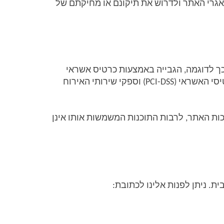
התפעוליות, לאחר קבלת הודעה כזו. בנוסף, עומדת לרשותך זכות מוקנית בחוק לעיין במידע שעליך, השמור במאגרי האתר ולדרוש את תיקונם או מחיקתם של 
אנו מיישמים מערכות ונהלים לאבטחת מידע במטרה להגן על המידע מפני שימוש לרעה ושימוש בלתי מורשה. כך לדוגמה, הגבייה באמצעות כרטיס אשראי 
נעשית באמצעות תשתית סליקה מאובטחת של ספק של החברה, העומד בתקן אבטחת המידע של תעשיית כרטיסי האשראי (PCI-DSS) וספקי שירותי האירוח 
המערכות הללו מצמצמות במידה ניכרת את סיכוני האבטחה, אך אף אחת מהן איננה מספקת ביטחון מלא ומערכות האתר, לרבות התוכנות המשמשות אותו אינן 
 ניתן לפנות אלינו לכתובת: 