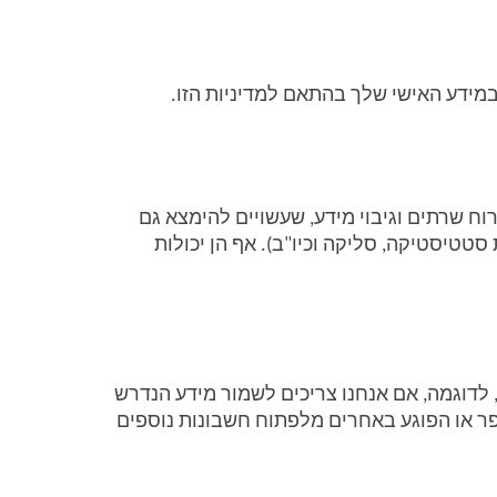
מידע האישי שלך בהתאם למדיניות הזו. 
המידע שאנו אוספים נשמר במאגר המידע שלנו, המאוחסן על גבי מערכות המחשב של האתר, וכן אצל ספקי אירוח שרתים וגיבוי מידע, שעשויים להימצא גם 
מחוץ לגבולות ישראל. מידע נוסף, כפי שמפורט במדיניות זו נאסף ונשמר על ידי חברות אחרות (כדוגמת חברות סטטיסטיקה, סליקה וכיו"ב). אף הן יכולות 
אנו רשאים לשמור את המידע שלך, כל עוד אתה משתמש באתר. לאחר מכן, נשמור את המידע אם יש צורך בכך, לדוגמה, אם אנחנו צריכים לשמור מידע הנדרש 
לשם דיווח לרשויות, למטרות היערכות אפשרית להליך משפטי, למטרות תיעוד וארכוב וכדי למנוע ממשתמש מפר או הפוגע באחרים מלפתוח חשבונות נוספים 