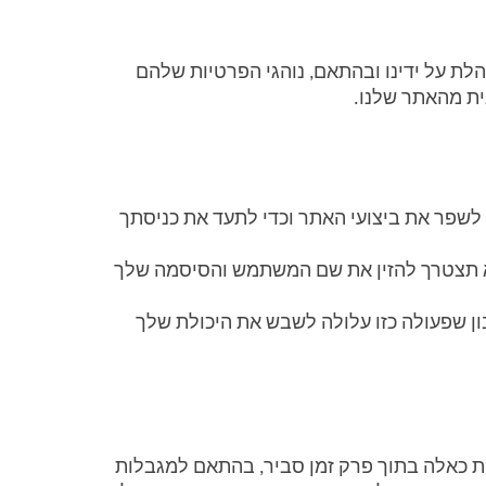
המדיניות הזו נוגעת לפעילות באתר בלבד. האתר עשוי לכלול הפניות לאתרים אחרים – שם הפעילות איננה מנוהלת על ידינו ובהתאם, נוהגי הפרטיות שלהם 
נית מהאתר שלנו. 
Cookies הם קבצים קטנים שנשמרים במחשב שלך. אנו משתמשים בהם לצורך תפעולו של האתר, לדוגמה, כדי לשפר את ביצועי האתר וכדי לתעד את כניסתך 
Cookies אחרות נשמרות לפרק זמן מסוים. אלה הן ה – Persistent Cookies. אנו משתמשים בהן לדוגמה כדי שלא תצטרך להזין את שם המשתמש והסיסמה שלך 
ההגדרות של כל דפדפן כוללות אפשרות שלא להסכים לקבל Cookies ולמחוק Cookies קיימות. יש לקחת בחשבון שפעולה כזו עלולה לשבש את היכולת שלך 
בכל עת תינתן לך האפשרות להודיע לנו לחדול משיגור הודעות בעלות אופי פרסומי. אנו נחדל מלשגר לך הודעות כאלה בתוך פרק זמן סביר, בהתאם למגבלות 