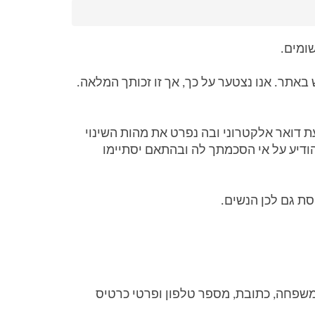
ומים.
אם, לאחר שקראת את המדיניות, מצאת שהיא איננה תואמת את השקפתך, או רצונותיך, עליך להימנע מהשימוש באתר. אנו נצטער על כך, אך זו זכותך המלאה. 
ייתכנו שינויים במדיניות הזו מעת לעת, אנו נפרסם מראש הודעה על שינויים צפויים באתר עצמו, או בשיגור הודעת דואר אלקטרוני ובה נפרט את מהות השינוי 
ומועד כניסתו לתוקף. במהלך תקופת ההודעה ועד כניסתה לתוקף של המדיניות החדשה תינתן לך האפשרות להודיע על אי הסכמתך לה ובהתאם יסתיימו 
סת גם לכן הנשים.
הרישום מחייב אותך למסור פרטים מזהים כמו שם משתמש וסיסמה וכן פרטים אישיים כדוגמת שם פרטי ושם משפחה, כתובת, מספר טלפון ופרטי כרטיס 