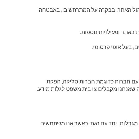
המידע שאנו אוספים מאפשר לנו לספק לך ולמשתמשים אחרים את השירות, לשם פעילות שוטפת הכרוכה בניהול האתר, בבקרה על המתרחש בו, באבטחה 
 באתר ופעילויות נוספות. 
, בעל אופי פרסומי. 
אנחנו משתפים מידע עם חברות ככל שנדרש כדי לממש את מטרות איסוף המידע. בכלל זה נזדקק לשתף מידע עם חברות כדוגמת חברות סליקה, הפקת 
 שאנחנו מקבלים צו בית משפט לגלות מידע. 
מידע סטטיסטי ואנונימי איננו כפוף לדיני הגנת הפרטיות. אנו רשאים לאסוף, למסור ולשתף מידע מסוג זה ללא מגבלות. יחד עם זאת, כאשר אנו משתמשים 