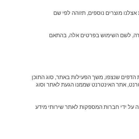
אנו עשויים לקבל ממך פרטים נוספים, למשל בעת שאתה פונה לשירות הלקוחות שלנו. בעתיד כשתבקש לקנות אצלנו מוצרים נוספים, תזוהה לפי שם 
אם מסרת פרטים אישיים של מישהו אחר, מוצהר על ידך כי קיבלת את הסכמתו המפורשת למסירת פרטיו לחברה, לשם השימוש בפרטים אלה, בהתאם 
כמו מרבית אתרי האינטרנט, גם מחשבי השרת שלנו קולטים נתונים לגבי הפעילות של משתמשי האתר, כדוגמת הדפים שנצפו, משך הפעילות באתר, סוג התוכן 
שנצפה, הפעולות שבוצעו באתר, כתובת האינטרנט (IP) שהוקצתה למחשב המשתמש באתר לשם הגישה לאינטרנט, אתר האינטרנט שממנו הגעת לאתר וסוג 
המידע הזה נאסף בחלקו כתהליך סטנדרטי ואוטומטי ברשומות ('לוגים') של האתר ובנוסף, יכול להיקלט לדוגמה על ידי חברות המספקות לאתר שירותי מידע 