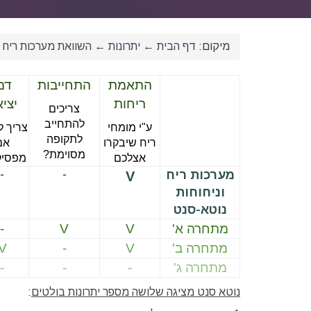
מיקום:
דף הבית
←
יתרונות
←
השוואת מערכות ריח 
התאמת
התחייבות
דמ
ריחות
יצי
צריכים
להתחייב
ע"י מומחי
צריך 
לתקופה
ריח שיבקרו
אם
מסוימת?
אצלכם
מפסיק
מערכות ריח
-
-
V
וניחוחות
נוטא-סנט
מתחרה א'
V
V
-
מתחרה ב'
V
-
V
מתחרה ג'
-
-
-
נוטא סנט מציגה שלושה מספר יתרונות בולטים
: