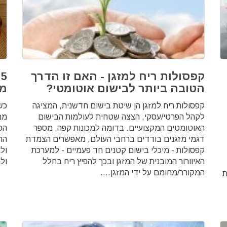
קפסולות ריח למזגן - האם זו הדרך
5
הטובה ביותר לבישום אוטומטי?
מש
קפסולות ריח למזגן הן שיטת בישום חדשנית, המציגה
כש
לקהל הפרטי/עסקי, הצצה שטחית לעולמות הבישום
ממ
האוטומטים המקצועיים. בדומה למכונות קפה, מספר
הכ
דגמי מזגנים בודדים ברחבי העולם, מאפשרים הצמדת
הת
קפסולות - מיכלי בישום קטנים חד פעמיים - למערכת
ול
האיוורור המובנית של המזגן ובכך להפיץ ריח בחלל
ול
המקורר/מחומם על ידי המזגן....
ת