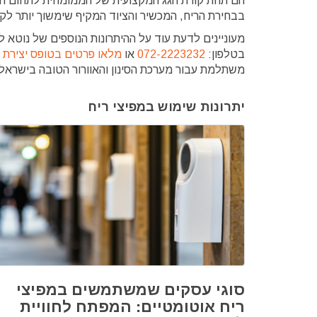
הם תחת קורת הגג המקצועית של הממומחית לתחום הר
בבחירת הריח, המכשיר והציוד המקיף שימשוך יותר לקו
מעוניינים לדעת עוד על ההיתרונות הנוספים של נוטא 
בטלפון:
072-2223232
או
מלאו פרטים בטופס יצירת 
משתלמת עבור מערכת הסינון והאוורור הטובה בישרא
יתרונות שימוש במפיצי ריח
סוגי עסקים שמשתמשים במפיצי
ריח אוטומטיים: המפתח לחוויית