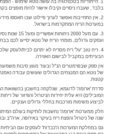
1. הייחודיות בטכנולוגיה בה עושה נוטא שימוש - הפצ
בלבד, שעברו ניסויים וקיבלו אישור להיות מופצים בקר
2. אין התחייבות ואפשר לערוך פיילוט שבו תאספו מי
במערכות הריח המתקדמות בישראל.
3. עם מעל 2000 נ
ועסקים גדולים, מומחי הריח של נוטא יסייעו לכם בבח
4. ריח טוב 'על' ריח מסריח לא יתרום לבית/לעסק של
הבעייתים במקביל לבישום האווירה.
אין ספק שבפרמטרים הנ"ל ובעוד מגוון סיבות משמעותי
של נוטא הם המנצחים הגדולים שעושים עבודה נאמנה 
קטנות.
סדרת 'ארומה' לדוגמא, שנלקחה בחשבון בהשוואות המכ
המובילים) היא עלית יחידות הניטרול והפיזור של ריחו
לביצוע משימות מורכבות בחללי גדולים וענקיים.
שנה של ניטרול והפצת ריח בעיקר באירופה, ארה"ב וברח
גם במחלקת המערכות ה'כבדות' לעסקים וגם הביתיות