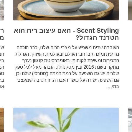
Scent Styling - האם עיצוב ריח הוא
רי
הטרנד הגדול?
מוב
העובדה שריח משפיע על מצבי הרוח שלנו, כבר הוכחה
שי
מדעית ומוכרת ברחבי העולם ובעולמות השיווק, הגדלת
חנו
המכירות ומשיכת לקוחות. באוניברסיטת קנגוון נערך
בי
מחקר בשנת 2016 ובין מסקנותיו, הובהר מעל לכל ספק
שלריח יש גם השפעה על רמת המתח ('סטרס') שלנו וכן
טר
גם השפעה ישירה על כושר העבודה. זו הסיבה שמעצבי
בי
בתי...
או