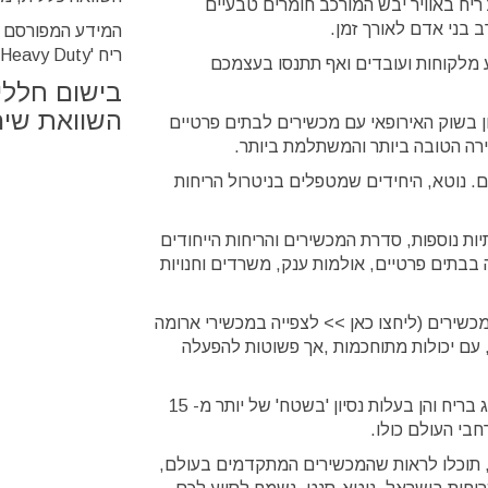
ת ריח באוויר יבש המורכב חומרים טבעיים
ב בני אדם לאורך זמן.
המידע המפורסם ל
ריח 'Heavy Duty' מהזן המתוחכם.
דע מלקוחות ועובדים ואף תתנסו בעצמכם
בישום חללים
השוואת שירו
יחוחות אפשריים ומעל 15 שנות נסיון בשוק האירופאי עם מכשירים לבתים פרטיים
ירה הטובה ביותר והמשתלמת ביותר.
כם. נוטא, היחידים שמטפלים בניטרול הריחות
ות נוספות, סדרת המכשירים והריחות הייחודים
בבתים פרטיים, אולמות ענק, משרדים וחנויות
שירים (ליחצו כאן >> לצפייה במכשירי ארומה
ת, עם יכולות מתוחכמות ,אך פשוטות להפעלה
חלק ממערכות 'ארומה' נחשבות לותיקות בעולם המיתוג בריח והן בעלות נסיון 'בשטח' של יותר מ- 15
בי העולם כולו.
, תוכלו לראות שהמכשירים המתקדמים בעולם,