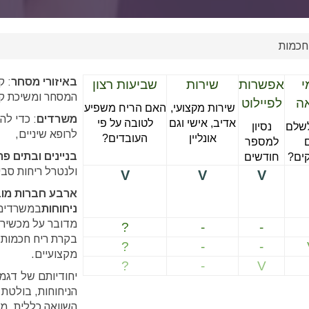
חכמות
באיזורי מסחר
: ק
י
אפשרות
שירות
שביעות רצון
המסחר ומשיכת ק
אה
לפיילוט
שירות מקצועי,
האם הריח משפיע
משרדים
: כדי לה
אדיב, אישי וגם
לטובה על פי
לשלם
נסיון
לרופא שיניים,
אונליין
העובדים?
למספר
בניינים ובתים פר
ים?
חודשים
ולנטרל ריחות סבי
V
V
V
ארבע חברות מובי
ניחוחות
במשרדים, 
מדובר על מכשירים
?
-
-
בקרת ריח חכמות 
?
-
-
מקצועיים.
?
-
V
יחודיותם של דגמי 
הניחוחות, בולטת
השוואה כללית, מ