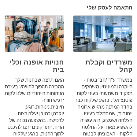
התאמה לעסק שלי
משרדים וקבלת
חנויות אופנה וכלי
קהל
בית
במשרד ע"ד /חב' בטוח -
האם תרצה שבחנות שלך
היוקרה והמוניטין משחקים
המכירה תהפוך לחוויה?‏ בעזרת
תפקיד משמעותי בעיני לקוח
הניחוחות הייחודיים שלנו לקוח
פוטנציאלי.‏ ברגע שלקוח כבר
ירגיש חוויה
בחדר המתנה מרגיש ארומה
חיובית:נינוחות,רוגע,
ייחודית, שמסמלת בעיניו
יוקרה,וכמובן יעלה רצונו
הצלחה ושגשוג, היא עשויה
לרכישה.‏ בהשפעה נכונה של
להשפיע מאוד על החלטת
הריח, יותר קונים ירצו להיכנס
הלקוח - האם ניתן לבטוח
לתוך החנות.‏ ברגע שלקוח