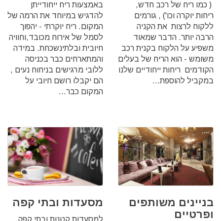
( כמו ריח של רכב חדש,
באמצעות ריח ייחודייתן
ריחות יוקרה וכו') , גורמים
להדגיש במיוחד את הרמה של
ללקוח לרצות את הקניה
המקום. ריח יוקרתי - יהפוך
הרבה יותר.‏ הדבר שמאוד
לסמל של אירוח מכובד,וחוויה
משפיע על הלקוח בקנית רכב
חיובית ובלתינשכחת.‏ במידה
משומש - הוא הריח של בעלים
והמתארחים כבר בכניסה
הקודמים ריחות ייחודיים שלנו
ללובי מרגישים בניחוח נעים ,
במקביל להוספת...
הם יקבלו רושם חיובי על
המקום כבר...
בניינים משותפים
מסעדות ובתי קפה
ופרטיים
למסעדות קטנות ובתי קפה