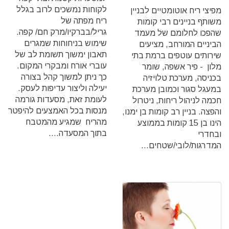
לקוחות נמשכים לרוב בגלל
מפיצי ריח אוטומטיים לבניין
ריח מפתה של
משותף בניינים רבי קומות
גריל/בברקיו/מרק חם/ קפה.
שהפכו לחלומם של מעמד
שימוש בניחוחות שמגרים
הביניים המורחב, מציעים
תאבון ימשוך תשומת לב של
שירותים עוטפים ברמת בתי
עוברי אורח ומבקרי המקום.
מלון - פיר אשפה, שומר
כך ניתן למשוך קהל בצורה
בכניסה, מערכת טלויזיה
יעילה וליצור עדיפות לעסק.‏
במעגל סגור וכמובן מערכת
לעומת זאת, מסעדות גורמה
חכמה לניהול ריחות, ניטרול
מנסות בכל האמצעים להיפטר
והפצה. בניין רב קומות בן ימנו,
מהריח שמגיע מהמטבח
הינו בן 15 קומות בממוצע
בתוך המסעדה....
ובחדרי
המדרגות/לובי/שטחים...