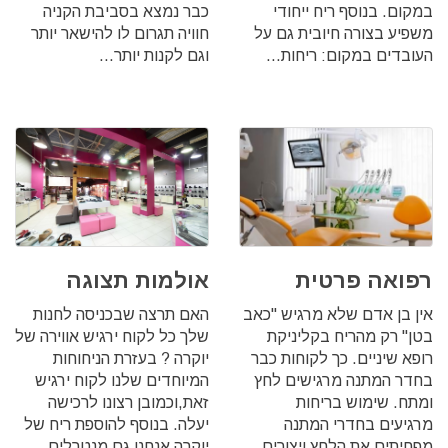
במקום.‏ בנוסף ריח ייחודי
כבר נמצא בסביבת הקניה
משפיע בצורה חיובית גם על
חוויה תגרום לו להישאר יותר
העובדים במקום: ריחות...
וגם לקנות יותר...
רפואה פרטית
אולמות תצוגה
אין בן אדם שלא מרגיש "כאב
האם תרצה שבכניסה לחנות
בטן" רק מהריח בקליניקת
שלך כל לקוח ירגיש אווירה של
רופא שיניים. כך לקוחות כבר
יוקרה ?‏ בעזרת הניחוחות
בחדר המתנה מרגישים לחץ
המיוחדים שלנו לקוח ירגיש
ומתח.‏ שימוש בריחות
זאת,וכמובן רצונו לרכישה
מרגיעים בחדרי המתנה
יעלה.‏ בנוסף להוספת ריח של
מפחיתים את הלחץ ויצורים
יוקרה אנחנו גם מנטרלים